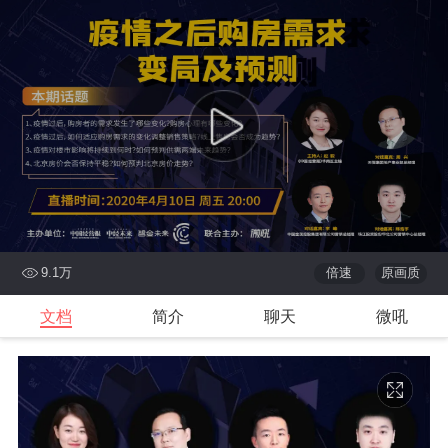
9.1万
倍速
原画质
文档
简介
聊天
微吼