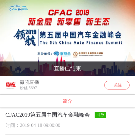
直播已结束
微吼直播
+关注
粉丝 56971
简介
CFAC2019第五届中国汽车金融峰会
回放
时间：2019-04-18 09:00:00