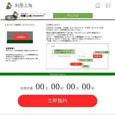
利墨上海
预告
00
00
00
00
距离开播
天
时
分
秒
立即预约