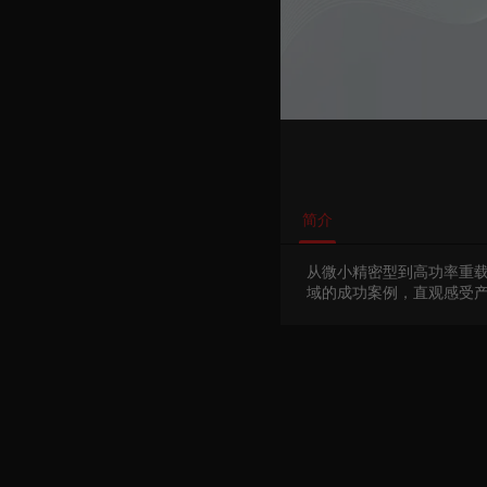
简介
从微小精密型到高功率重载
域的成功案例，直观感受