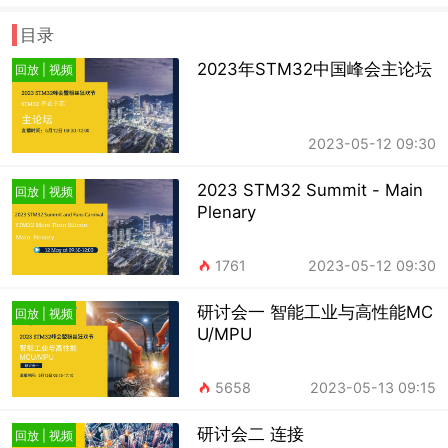
时间：5月12-13日
地点：深圳蛇口希尔顿酒店
目录
峰会简介
2023年STM32中国峰会主论坛
回放 | 视频
STM32峰会迄今已成功举办五届，作为业界年度盛会，我们汇
集了众多全球生态合作伙伴，带来基于STM32创新的嵌入式解决方
案及各类终端产品。
“STM32 释放你的创造力” 是2023年STM32峰会的活动主题，
2023-05-12 09:30
旨在展示意法半导体多样化的产品和解决方案，为工程师们提供亲身
体验意法半导体产品及方案的平台。在为期两天的峰会中，我们将围
绕智能工业与高性能MCU/MPU、连接、生态系统与开发者社区、人
2023 STM32 Summit - Main
工智能与信息安全四个领域开展涵盖主论坛、分论坛、技术研讨会、
回放 | 视频
以及丰富多彩的Demo演示。与会者不仅可以面对面近距离参观体
Plenary
验，还能亲身动手操作，深入了解到基于ST及合作伙伴最新的嵌入式
技术、产品、以及工具。
峰会第二天，STM32粉丝狂欢节将开放诸多脑洞大开的游戏、
1761
2023-05-12 09:30
提供丰富多样的奖品，以及免费茶歇，让与会者在有趣有料的互动活
动中体验STM32的魅力！
研讨会一 智能工业与高性能MC
回放 | 视频
U/MPU
5658
2023-05-13 09:15
研讨会二 连接
回放 | 视频